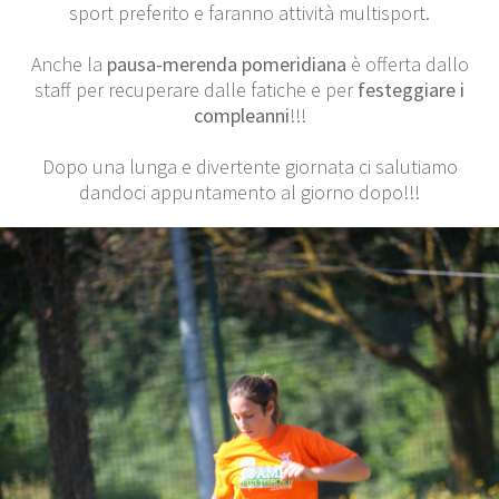
sport preferito e faranno attività multisport.
Anche la
pausa-merenda pomeridiana
è offerta dallo
staff per recuperare dalle fatiche e per
festeggiare i
compleanni
!!!
Dopo una lunga e divertente giornata ci salutiamo
dandoci appuntamento al giorno dopo!!!