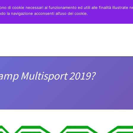
ono di cookie necessari al funzionamento ed utili alle finalità illustrate n
o la navigazione acconsenti all’uso dei cookie.
Home
Minibasket
Danza
Blog
amp Multisport 2019?