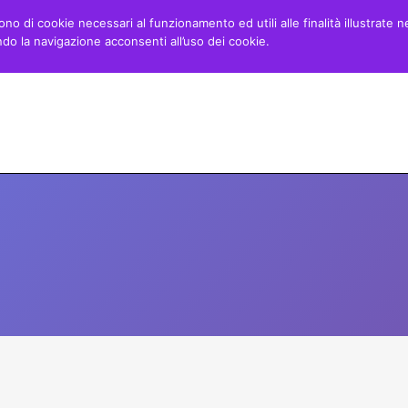
ono di cookie necessari al funzionamento ed utili alle finalità illustrate n
o la navigazione acconsenti all’uso dei cookie.
Home
Minibasket
Danza
Blog