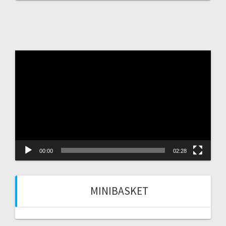
Video
Player
00:00
02:28
MINIBASKET