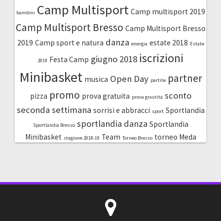
Camp Multisport
Camp multisport 2019
bambini
Camp Multisport Bresso
Camp Multisport Bresso
danza
2019
Camp sport e natura
estate 2018
energia
Estate
iscrizioni
giugno 2018
Festa Camp
2019
Minibasket
partner
Open Day
musica
partite
promo
sconto
pizza
prova gratuita
prova grautita
seconda settimana
sorrisi e abbracci
Sportlandia
sport
sportlandia danza
Sportlandia
Sportlandia Bresso
Minibasket
Team
torneo Meda
stagione 2018-19
Torneo Bresso