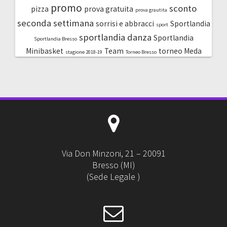
promo
sconto
pizza
prova gratuita
prova grautita
seconda settimana
sorrisi e abbracci
Sportlandia
sport
sportlandia danza
Sportlandia
Sportlandia Bresso
Minibasket
Team
torneo Meda
stagione 2018-19
Torneo Bresso
Via Don Minzoni, 21 – 20091
Bresso (MI)
(Sede Legale )