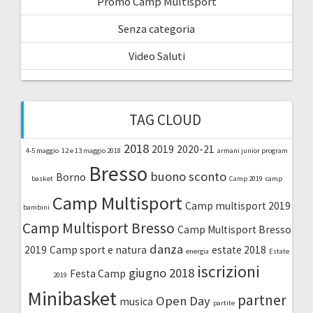
Promo Camp Multisport
Senza categoria
Video Saluti
TAG CLOUD
2018
2019
2020-21
4-5 maggio
12 e 13 maggio 2018
armani junior program
Bresso
buono sconto
Borno
basket
Camp 2019
camp
Camp Multisport
Camp multisport 2019
bambini
Camp Multisport Bresso
Camp Multisport Bresso
danza
2019
Camp sport e natura
estate 2018
energia
Estate
iscrizioni
giugno 2018
Festa Camp
2019
Minibasket
partner
Open Day
musica
partite