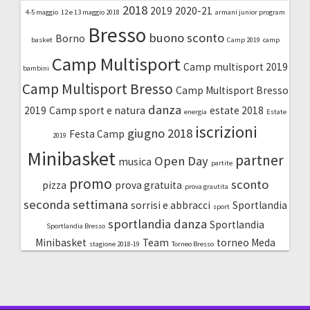
2018
2019
2020-21
4-5 maggio
12 e 13 maggio 2018
armani junior program
Bresso
buono sconto
Borno
basket
Camp 2019
camp
Camp Multisport
Camp multisport 2019
bambini
Camp Multisport Bresso
Camp Multisport Bresso
danza
2019
Camp sport e natura
estate 2018
energia
Estate
iscrizioni
giugno 2018
Festa Camp
2019
Minibasket
partner
Open Day
musica
partite
promo
sconto
pizza
prova gratuita
prova grautita
seconda settimana
sorrisi e abbracci
Sportlandia
sport
sportlandia danza
Sportlandia
Sportlandia Bresso
Minibasket
Team
torneo Meda
stagione 2018-19
Torneo Bresso