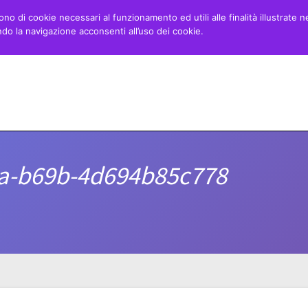
ono di cookie necessari al funzionamento ed utili alle finalità illustrate n
o la navigazione acconsenti all’uso dei cookie.
Home
Minibasket
Danza
Blog
a-b69b-4d694b85c778