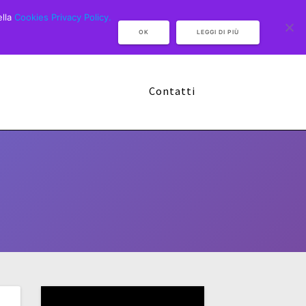
ella
Cookies Privacy Policy.
OK
LEGGI DI PIÙ
Camp Multisport 2026
Sponsor
Contatti
Video