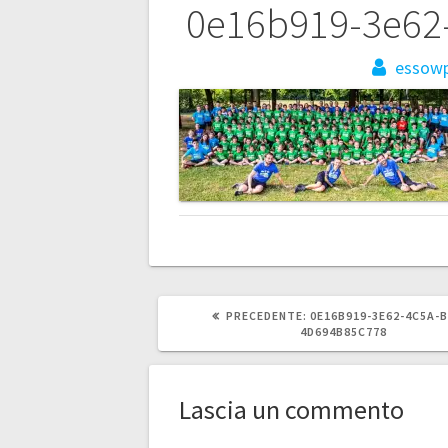
Navigazione
0e16b919-3e62
articoli
essow
ARTICOLO
PRECEDENTE:
0E16B919-3E62-4C5A-B
PRECEDENTE:
4D694B85C778
Lascia un commento