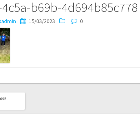
-4c5a-b69b-4d694b85c778
padmin
15/03/2023
0
69B-