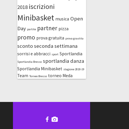
iscrizioni
2018
Minibasket
Open
musica
partner
Day
pizza
partite
promo
prova gratuita
prova grautita
sconto
seconda settimana
sorrisi e abbracci
Sportlandia
sport
sportlandia danza
Sportlandia Bresso
Sportlandia Minibasket
stagione 2018-19
Team
torneo Meda
Torneo Bresso