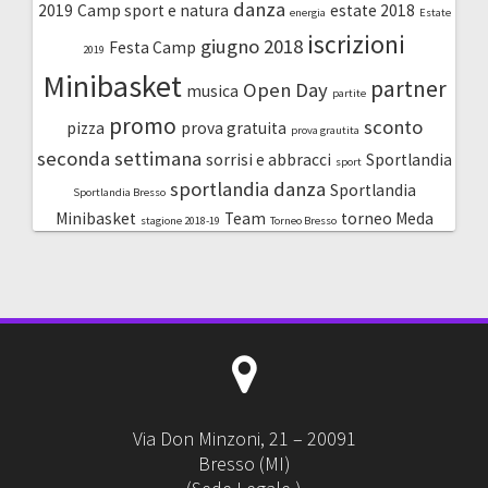
danza
2019
Camp sport e natura
estate 2018
energia
Estate
iscrizioni
giugno 2018
Festa Camp
2019
Minibasket
partner
Open Day
musica
partite
promo
sconto
pizza
prova gratuita
prova grautita
seconda settimana
sorrisi e abbracci
Sportlandia
sport
sportlandia danza
Sportlandia
Sportlandia Bresso
Minibasket
Team
torneo Meda
stagione 2018-19
Torneo Bresso
Via Don Minzoni, 21 – 20091
Bresso (MI)