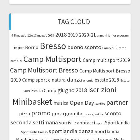
TAG CLOUD
2018
2019
2020-21
4-5 maggio
12 e 13 maggio 2018
armani junior program
Bresso
buono sconto
Borno
basket
Camp 2019
camp
Camp Multisport
Camp multisport 2019
bambini
Camp Multisport Bresso
Camp Multisport Bresso
danza
2019
Camp sport e natura
estate 2018
energia
Estate
iscrizioni
giugno 2018
Festa Camp
2019
Minibasket
partner
Open Day
musica
partite
promo
sconto
pizza
prova gratuita
prova grautita
seconda settimana
sorrisi e abbracci
Sportlandia
sport
sportlandia danza
Sportlandia
Sportlandia Bresso
Minibasket
Team
torneo Meda