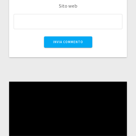
Sito web
Video
Player