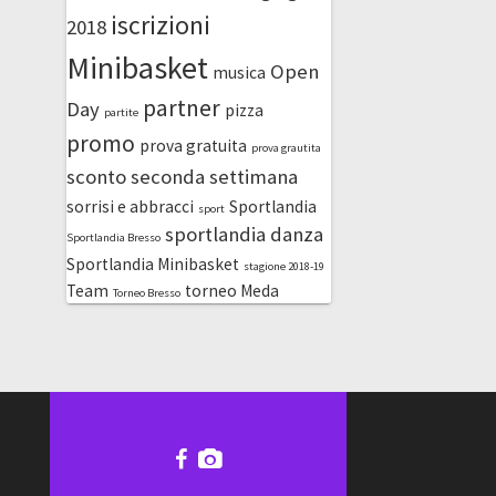
iscrizioni
2018
Minibasket
Open
musica
partner
Day
pizza
partite
promo
prova gratuita
prova grautita
sconto
seconda settimana
sorrisi e abbracci
Sportlandia
sport
sportlandia danza
Sportlandia Bresso
Sportlandia Minibasket
stagione 2018-19
Team
torneo Meda
Torneo Bresso