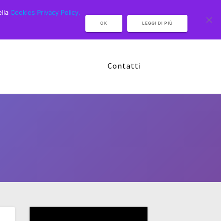
ella
Cookies Privacy Policy.
OK
LEGGI DI PIÙ
Camp Multisport 2026
Sponsor
Contatti
Video