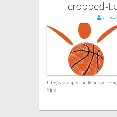
Navigazione
cropped-Lo
articoli
essow
http://www.sportlandiabresso.com
2.jpg