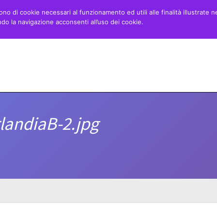
ono di cookie necessari al funzionamento ed utili alle finalità illustrate n
o la navigazione acconsenti all’uso dei cookie.
Home
Minibasket
Danza
Blog
landiaB-2.jpg