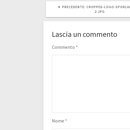
ARTICOLO
PRECEDENTE:
CROPPED-LOGO-SPORLA
PRECEDENTE:
2.JPG
Lascia un commento
Commento
*
Nome
*