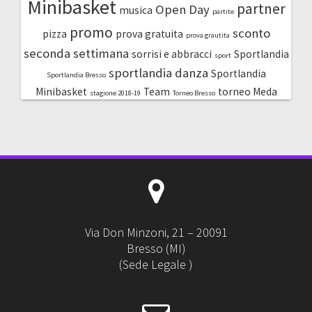
Minibasket
partner
Open Day
musica
partite
promo
sconto
pizza
prova gratuita
prova grautita
seconda settimana
sorrisi e abbracci
Sportlandia
sport
sportlandia danza
Sportlandia
Sportlandia Bresso
Minibasket
Team
torneo Meda
stagione 2018-19
Torneo Bresso
Via Don Minzoni, 21 – 20091
Bresso (MI)
(Sede Legale )