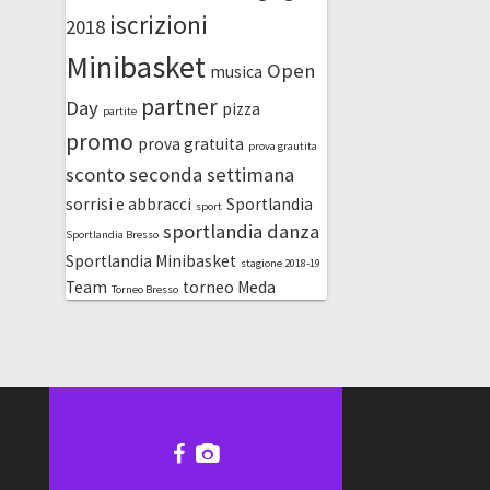
iscrizioni
2018
Minibasket
Open
musica
partner
Day
pizza
partite
promo
prova gratuita
prova grautita
sconto
seconda settimana
sorrisi e abbracci
Sportlandia
sport
sportlandia danza
Sportlandia Bresso
Sportlandia Minibasket
stagione 2018-19
Team
torneo Meda
Torneo Bresso