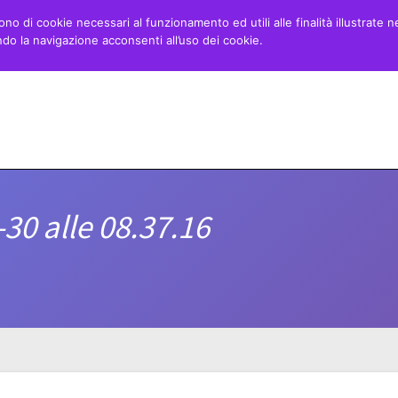
ono di cookie necessari al funzionamento ed utili alle finalità illustrate n
o la navigazione acconsenti all’uso dei cookie.
Home
Minibasket
Danza
Blog
30 alle 08.37.16