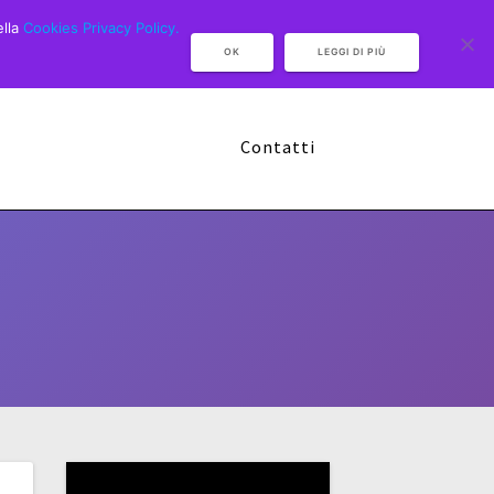
ella
Cookies Privacy Policy.
OK
LEGGI DI PIÙ
Camp Multisport 2026
Sponsor
Contatti
Video