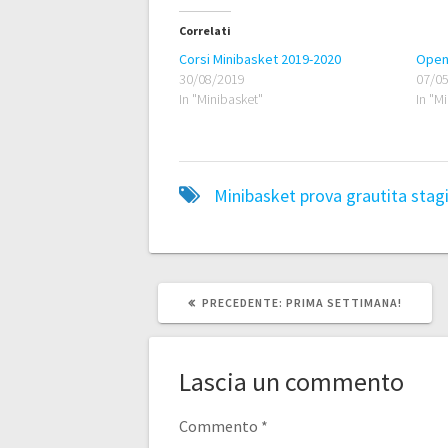
Correlati
Corsi Minibasket 2019-2020
Open
30/08/2019
07/0
In "Minibasket"
In "M
Minibasket
prova grautita
stag
ARTICOLO
PRECEDENTE:
PRIMA SETTIMANA!
PRECEDENTE:
Lascia un commento
Commento
*