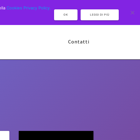
ella
Cookies Privacy Policy.
OK
LEGGI DI PIÙ
Camp Multisport 2026
Sponsor
Contatti
Video