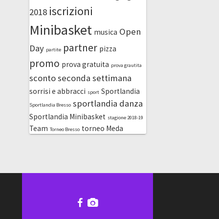
iscrizioni
2018
Minibasket
Open
musica
partner
Day
pizza
partite
promo
prova gratuita
prova grautita
sconto
seconda settimana
sorrisi e abbracci
Sportlandia
sport
sportlandia danza
Sportlandia Bresso
Sportlandia Minibasket
stagione 2018-19
Team
torneo Meda
Torneo Bresso