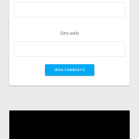
Sito web
Video
Player