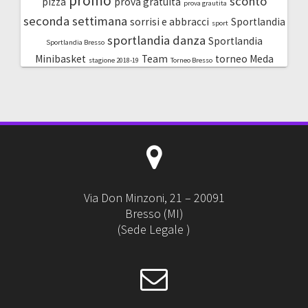
promo
sconto
pizza
prova gratuita
prova grautita
seconda settimana
sorrisi e abbracci
Sportlandia
sport
sportlandia danza
Sportlandia
Sportlandia Bresso
Minibasket
Team
torneo Meda
stagione 2018-19
Torneo Bresso
Via Don Minzoni, 21 – 20091
Bresso (MI)
(Sede Legale )